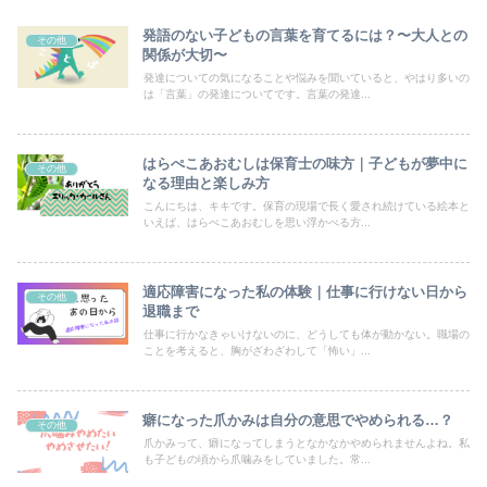
発語のない子どもの言葉を育てるには？〜大人との
その他
関係が大切〜
発達についての気になることや悩みを聞いていると、やはり多いの
は「言葉」の発達についてです。言葉の発達...
はらぺこあおむしは保育士の味方｜子どもが夢中に
その他
なる理由と楽しみ方
こんにちは、キキです。保育の現場で長く愛され続けている絵本と
いえば、はらぺこあおむしを思い浮かべる方...
適応障害になった私の体験｜仕事に行けない日から
その他
退職まで
仕事に行かなきゃいけないのに、どうしても体が動かない。職場の
ことを考えると、胸がざわざわして「怖い」...
癖になった爪かみは自分の意思でやめられる…？
その他
爪かみって、癖になってしまうとなかなかやめられませんよね。私
も子どもの頃から爪噛みをしていました。常...