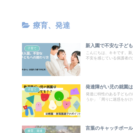
療育、発達
新入園で不安な子ど
子育て
こんにちは、キキです。新
不安を感じている保護者の方
発達障がい児の就園
子育て
発達に特性のある子どもの
うか」「周りに迷惑をかけな
言葉のキャッチボー
療育、発達